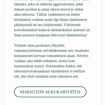
lakimies, joka on riittävän aggressiivinen, pitää
tiukasti puoliasi ja antaa oikeat neuvot jo riidan
alkuvaiheessa. Tällöin vaatimukset tai niiden
kiistäminen voidaan saada läpi ilman riitatilanteen
pitkittymistä tai sen kärjistymistä. Yleisimmät
kotivakuutukset kattavat lakimieskulusi asunnon tai
loma-asunnon kauppaan liittyvissä riitatilanteissa!
Voimme ottaa puolestasi yhteyden
vakuutusyhtiöönne selvittääksemme sen, kuuluuko
kustannusten korvaus vakuutuksesi alaan. Selvitys
voidaan aina tehdä etukäteen, ennen kuin
kustannuksia syntyy. Huomaathan lisäksi, että
oikeusturvavakuutuksen käyttäminen ei edellytä
sitä, että olisit viemässä asian oikeuteen asti.
MAKSUTON ALKUKARTOITUS