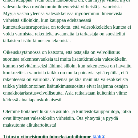
valesokkelissa myöhemmin ilmenevistä virheistä ja vaurioista.
Myyjä vastaa yleensä valesokkelissa myöhemmin ilmenevistä
virheistä silloinkin, kun kauppaa edeltäneessä
kuntotarkastusraportissa on todettu, että valesokkeleiden kuntoa ei
voida varmistaa rakenteita avaamatta ja tarkastaja on suositellut
tällaisten lisätutkimusten tekemistä.
Oikeuskäytännössä on katsottu, että ostajalla on velvollisuus
suorittaa rakenneavauksia tai muita lisätutkimuksia valesokkelin
kunnon selvittämiseksi lähinnä silloin, kun rakenteessa on havaittu
konkreettisia vaurioita taikka on muita painavia syitä epäillä, että
rakenteessa on vaurioita. Yleensä pelkkä maininta valesokkelista
taikka yleisluontoinen lisätutkimussuositus eivät laajenna ostajan
ennakkotarkastusvelvollisuutta. Asia ratkaistaan kuitenkin viime
kädessä aina tapauskohtaisesti.
Olemme hoitaneet lukuisia asunto- ja kiinteistökauppariitoja, jotka
ovat liittyneet valesokkelin virheisiin. Ota yhteyttä ja pyydä
maksutonta alkukartoitusta!
Tutustu viimeisimpiin toimeksiantoihimme
täältä
!