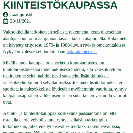
KIINTEISTÖKAUPASSA
Laatujuristit
28/11/2021
Valesokkelilla tarkoitetaan sellaista rakennetta, jossa ulkoseinän
alaohjauspuu on maanpinnan tasolla tai sen alapuolella. Rakennetta
on käytetty erityisesti 1970- ja 1980-luvun rivi- ja omakotitaloissa.
Nykyään valesokkeli luokitellaan
riskirakenteeksi
.
Mikäli ennen kauppaa on suoritettu kuntotarkastus, on
kuntotarkastuksessa todennäköisesti todettu, että valesokkeli on
riskirakenne sekä mahdollisesti suositeltu lisätutkimuksia
valesokkelin kunnon selvittämiseksi. Jos näitä lisätutkimuksia ei
suoriteta ja valesokkelista löydetään myöhemmin vaurioita, syntyy
kaupan osapuolten välille usein riitaa siitä, kenen vastuulla vauriot
ovat.
Asunto- ja kiinteistökauppaa koskevana pääsääntönä on, että
ostajalla ei ole velvollisuutta ryhtyä sellaisiin tarkempiin
tutkimuksiin, jotka edellyttäisivät esimerkiksi rakenneavauksia,
ennen kauppaa. Näin ollen lähtökohta on, että myyjä vastaa myös