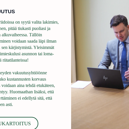
UUTUS
idoissa on syytä valita lakimies,
en, pitää tiukasti puoliasi ja
n alkuvaiheessa. Tällöin
täminen voidaan saada läpi ilman
tai sen kärjistymistä. Yleisimmät
kimieskulusi asunnon tai loma-
riitatilanteissa!
hteyden vakuutusyhtiöönne
uko kustannusten korvaus
s voidaan aina tehdä etukäteen,
tyy. Huomaathan lisäksi, että
äminen ei edellytä sitä, että
en asti.
UKARTOITUS