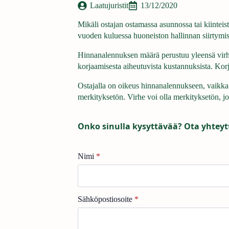
Laatujuristit
13/12/2020
Mikäli ostajan ostamassa asunnossa tai kiintei
vuoden kuluessa huoneiston hallinnan siirtymise
Hinnanalennuksen määrä perustuu yleensä virhe
korjaamisesta aiheutuvista kustannuksista. Kor
Ostajalla on oikeus hinnanalennukseen, vaikka m
merkityksetön. Virhe voi olla merkityksetön, 
Onko sinulla kysyttävää? Ota yhteyt
Nimi
*
Sähköpostiosoite
*