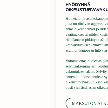
HYÖDYNNÄ
OIKEUSTURVAVAK
Hometalo- ja asuntokauppari
joka on riittävän aggressiivin
antaa oikeat neuvot jo riida
vaatimukset tai niiden kiis
riitatilanteen pitkittymistä 
kotivakuutukset kattavat la
asunnon kauppaan liittyvissä 
Voimme ottaa puolestasi y
selvittääksemme sen, kuulu
vakuutuksesi alaan. Selvity
ennen kuin kustannuksia syn
oikeusturvavakuutuksen käytt
olisit viemässä asian oikeute
MAKSUTON ALK