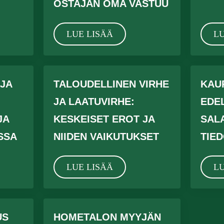
OSTAJAN OMA VASTUU
LUE LISÄÄ
LU
JA
TALOUDELLINEN VIRHE
KAU
JA LAATUVIRHE:
EDE
JA
KESKEISET EROT JA
SALA
SSA
NIIDEN VAIKUTUKSET
TIE
LUE LISÄÄ
LU
US
HOMETALON MYYJÄN