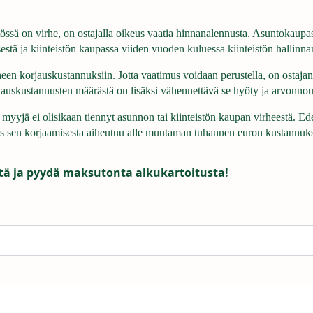
stössä on virhe, on ostajalla oikeus vaatia hinnanalennusta. Asuntokaup
stä ja kiinteistön kaupassa viiden vuoden kuluessa kiinteistön hallinnan
en korjauskustannuksiin. Jotta vaatimus voidaan perustella, on ostajan
jauskustannusten määrästä on lisäksi vähennettävä se hyöty ja arvonnous
yyjä ei olisikaan tiennyt asunnon tai kiinteistön kaupan virheestä. Edel
jos sen korjaamisesta aiheutuu alle muutaman tuhannen euron kustannuks
tä ja pyydä maksutonta alkukartoitusta!