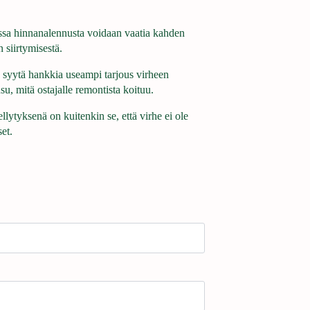
assa hinnanalennusta voidaan vaatia kahden
 siirtymisestä.
 syytä hankkia useampi tarjous virheen
u, mitä ostajalle remontista koituu.
lytyksenä on kuitenkin se, että virhe ei ole
et.