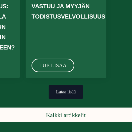
US:
VASTUU JA MYYJÄN
LA
TODISTUSVELVOLLISUUS
UN
IN
EEN?
LUE LISÄÄ
Lataa lisää
Kaikki artikkelit