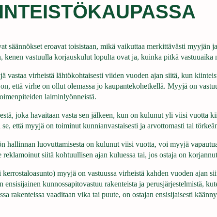
IINTEISTÖKAUPASSA
 säännökset eroavat toisistaan, mikä vaikuttaa merkittävästi myyjän ja 
 kenen vastuulla korjauskulut lopulta ovat ja, kuinka pitkä vastuuaika 
 vastaa virheistä lähtökohtaisesti viiden vuoden ajan siitä, kun kiintei
, että virhe on ollut olemassa jo kaupantekohetkellä. Myyjä on vastuuss
toimenpiteiden laiminlyönneistä.
stä, joka havaitaan vasta sen jälkeen, kun on kulunut yli viisi vuotta ki
e, että myyjä on toiminut kunnianvastaisesti ja arvottomasti tai törkeä
ön hallinnan luovuttamisesta on kulunut viisi vuotta, voi myyjä vapautua 
le reklamoinut siitä kohtuullisen ajan kuluessa tai, jos ostaja on korjann
tai kerrostaloasunto) myyjä on vastuussa virheistä kahden vuoden ajan si
 ensisijainen kunnossapitovastuu rakenteista ja perusjärjestelmistä, kuten
aisissa rakenteissa vaaditaan vika tai puute, on ostajan ensisijaisesti kää