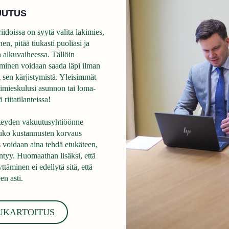
UUTUS
idoissa on syytä valita lakimies,
en, pitää tiukasti puoliasi ja
n alkuvaiheessa. Tällöin
täminen voidaan saada läpi ilman
tai sen kärjistymistä. Yleisimmät
kimieskulusi asunnon tai loma-
riitatilanteissa!
hteyden vakuutusyhtiöönne
uko kustannusten korvaus
s voidaan aina tehdä etukäteen,
tyy. Huomaathan lisäksi, että
äminen ei edellytä sitä, että
en asti.
UKARTOITUS