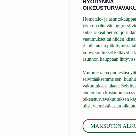
HYÖDYNNÄ
OIKEUSTURVAVAK
Hometalo- ja asuntokauppari
joka on riittävän aggressiivin
antaa oikeat neuvot jo riida
vaatimukset tai niiden kiis
riitatilanteen pitkittymistä 
kotivakuutukset kattavat la
asunnon kauppaan liittyvissä 
Voimme ottaa puolestasi y
selvittääksemme sen, kuulu
vakuutuksesi alaan. Selvity
ennen kuin kustannuksia syn
oikeusturvavakuutuksen käytt
olisit viemässä asian oikeute
MAKSUTON ALK