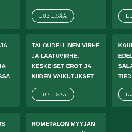
LUE LISÄÄ
LU
JA
TALOUDELLINEN VIRHE
KAU
JA LAATUVIRHE:
EDE
JA
KESKEISET EROT JA
SALA
SSA
NIIDEN VAIKUTUKSET
TIE
LUE LISÄÄ
LU
US
HOMETALON MYYJÄN