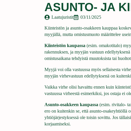
ASUNTO- JA K
Laatujuristit
03/11/2025
Kiinteistön ja asunto-osakkeen kauppaa koskevat
myyjällä, mutta omistusmuoto määrittelee usein,
Kiinteistön kaupassa
(esim. omakotitalo) myyjä
rakennuksen, ja myyjän vastuun edellytyksenä on
omistusaikana tehdyistä muutoksista tai huolto
Myyjä voi olla vastuussa myös sellaisesta virhee
myyjän virhevastuun edellytyksenä on kuitenki s
Vaikka virhe olisi havaittu ennen kuin kiinteist
vastuussa virheestä esimerkiksi, jos ostaja ei o
Asunto-osakkeen kaupassa
(esim. rivitalo- 
ero on kuitenkin se, että asunto-osakeyhtiöllä on
yhtiöjärjestyksessä ole toisin sovittu. Jos täll
korjaamiseksi.