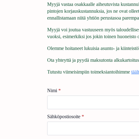
Myyjä vastaa osakkaalle aiheutuvista kustannuks
pintojen korjauskustannuksia, jos ne ovat olle
ennallistamaan niitä yhtiön perustasoa paremp
Myyjä voi joutua vastuuseen myös taloudellises
vuoksi, esimerkiksi jos jokin toinen huoneisto 
Olemme hoitaneet lukuisia asunto- ja kiinteistö
Ota yhteyttä ja pyydä maksutonta alkukartoitus
Tutustu viimeisimpiin toimeksiantoihimme
tääl
Nimi
*
Sähköpostiosoite
*