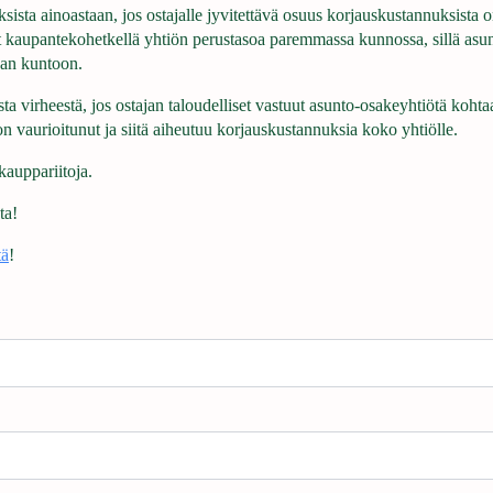
ista ainoastaan, jos ostajalle jyvitettävä osuus korjauskustannuksista 
et kaupantekohetkellä yhtiön perustasoa paremmassa kunnossa, sillä asun
aan kuntoon.
ta virheestä, jos ostajan taloudelliset vastuut asunto-osakeyhtiötä koh
on vaurioitunut ja siitä aiheutuu korjauskustannuksia koko yhtiölle.
kauppariitoja.
ta!
tä
!