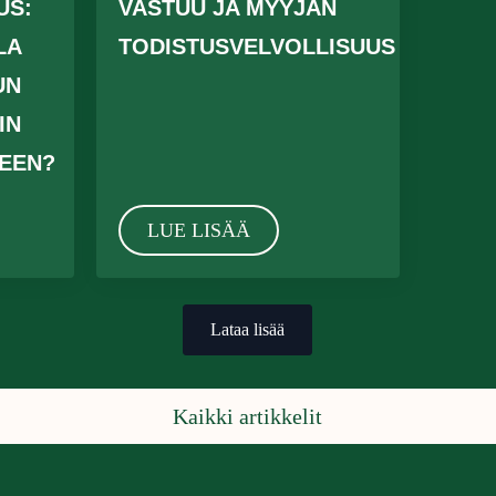
US:
VASTUU JA MYYJÄN
LA
TODISTUSVELVOLLISUUS
UN
IN
EEN?
LUE LISÄÄ
Lataa lisää
Kaikki artikkelit