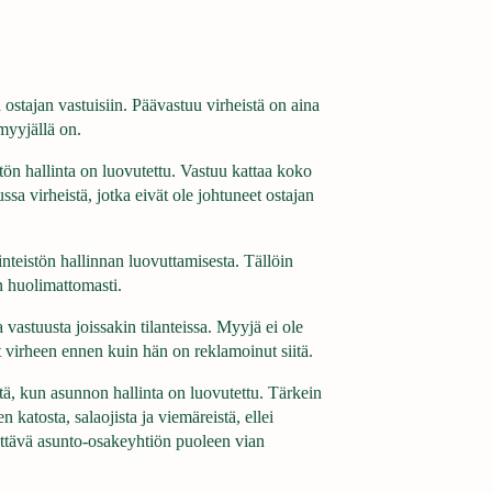
ostajan vastuisiin. Päävastuu virheistä on aina
myyjällä on.
stön hallinta on luovutettu. Vastuu kattaa koko
a virheistä, jotka eivät ole johtuneet ostajan
inteistön hallinnan luovuttamisesta. Tällöin
n huolimattomasti.
vastuusta joissakin tilanteissa. Myyjä ei ole
ut virheen ennen kuin hän on reklamoinut siitä.
itä, kun asunnon hallinta on luovutettu. Tärkein
 katosta, salaojista ja viemäreistä, ellei
nnyttävä asunto-osakeyhtiön puoleen vian