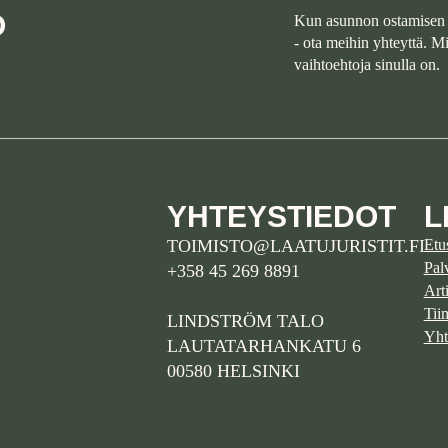
O
Kun asunnon ostamisen 
- ota meihin yhteyttä. 
vaihtoehtoja sinulla on.
YHTEYSTIEDOT
L
TOIMISTO@LAATUJURISTIT.FI
Etu
Pal
+358 45 269 8891
Arti
Tii
LINDSTRÖM TALO
Yht
LAUTATARHANKATU 6
00580 HELSINKI