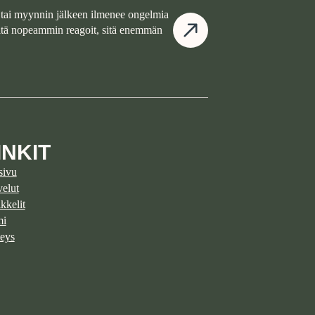
tai myynnin jälkeen ilmenee ongelmia
Mitä nopeammin reagoit, sitä enemmän
INKIT
sivu
velut
kkelit
mi
eys