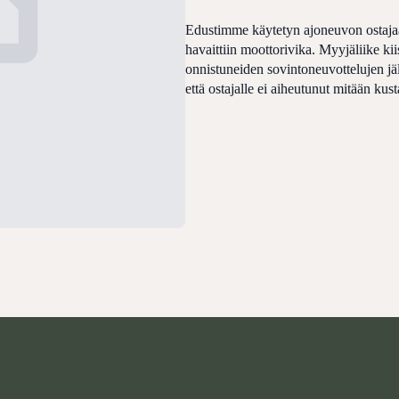
Edustimme käytetyn ajoneuvon ostajaa
havaittiin moottorivika. Myyjäliike kii
onnistuneiden sovintoneuvottelujen jäl
että ostajalle ei aiheutunut mitään kus