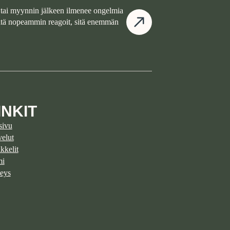
tai myynnin jälkeen ilmenee ongelmia
Mitä nopeammin reagoit, sitä enemmän
INKIT
sivu
velut
kkelit
mi
eys