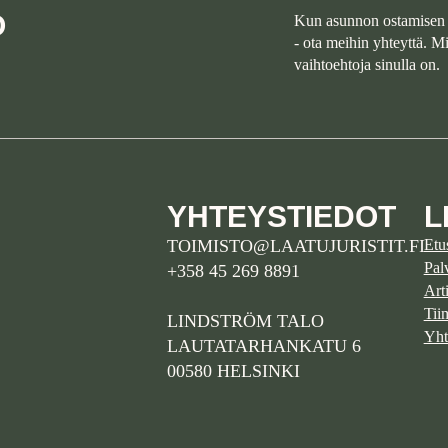
O
Kun asunnon ostamisen 
- ota meihin yhteyttä. 
vaihtoehtoja sinulla on.
YHTEYSTIEDOT
L
TOIMISTO@LAATUJURISTIT.FI
Etu
Pal
+358 45 269 8891
Arti
Tii
LINDSTRÖM TALO
Yht
LAUTATARHANKATU 6
00580 HELSINKI