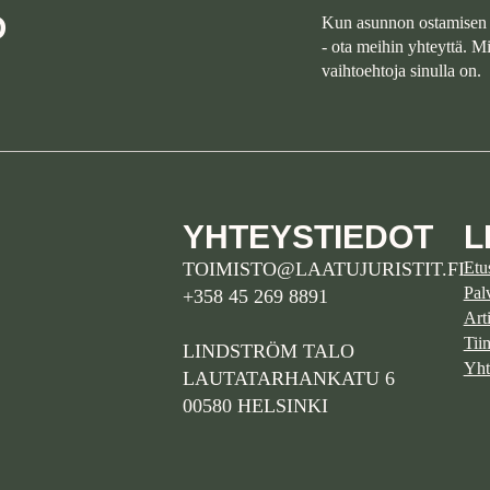
O
Kun asunnon ostamisen 
- ota meihin yhteyttä. 
vaihtoehtoja sinulla on.
YHTEYSTIEDOT
L
TOIMISTO@LAATUJURISTIT.FI
Etu
Pal
+358 45 269 8891
Arti
Tii
LINDSTRÖM TALO
Yht
LAUTATARHANKATU 6
00580 HELSINKI