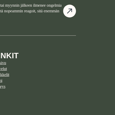
tai myynnin jälkeen ilmenee ongelmia
Mitä nopeammin reagoit, sitä enemmän
INKIT
sivu
velut
kkelit
mi
eys