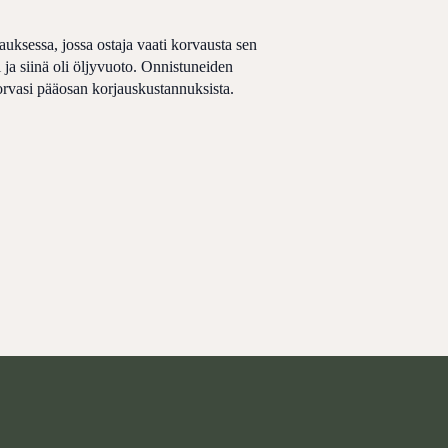
uksessa, jossa ostaja vaati korvausta sen
i ja siinä oli öljyvuoto. Onnistuneiden
orvasi pääosan korjauskustannuksista.