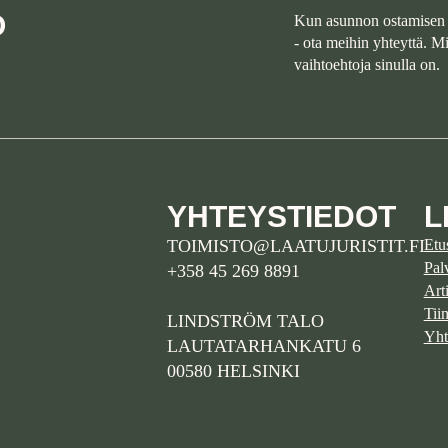
O
Kun asunnon ostamisen 
- ota meihin yhteyttä. 
vaihtoehtoja sinulla on.
YHTEYSTIEDOT
L
TOIMISTO@LAATUJURISTIT.FI
Etu
Pal
+358 45 269 8891
Arti
Tii
LINDSTRÖM TALO
Yht
LAUTATARHANKATU 6
00580 HELSINKI