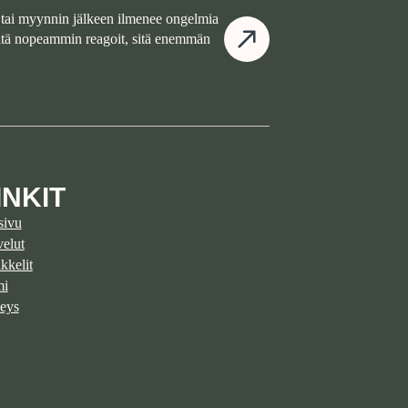
tai myynnin jälkeen ilmenee ongelmia
Mitä nopeammin reagoit, sitä enemmän
INKIT
sivu
velut
kkelit
mi
eys