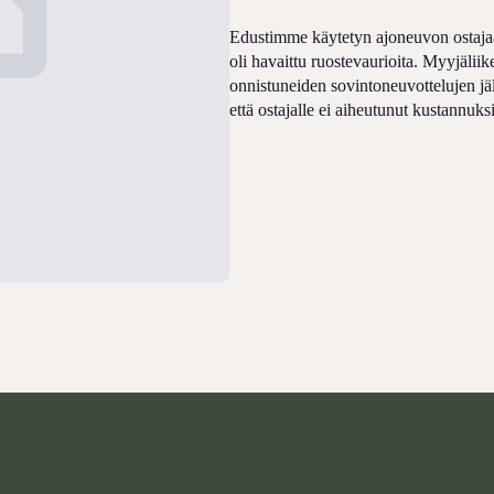
Edustimme käytetyn ajoneuvon ostajaa
oli havaittu ruostevaurioita. Myyjäliik
onnistuneiden sovintoneuvottelujen jäl
että ostajalle ei aiheutunut kustannuk