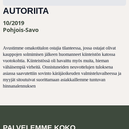
AUTORIITA
10/2019
Pohjois-Savo
Avustimme omakotitalon ostajia tilanteessa, jossa ostajat olivat
kauppojen solmimisen jälkeen huomanneet kiinteistön katossa
vuotokohtia. Kiinteistössä oli havaittu myös muita, hieman
vähäisempiä virheitä. Onnistuneiden neuvottelujen tuloksena
asiassa saavutettiin sovinto käräjäoikeuden valmisteluvaiheessa ja
myyjät sitoutuivat suorittamaan asiakkaillemme tuntuvan
hinnanalennuksen
PALVELEMME KOKO